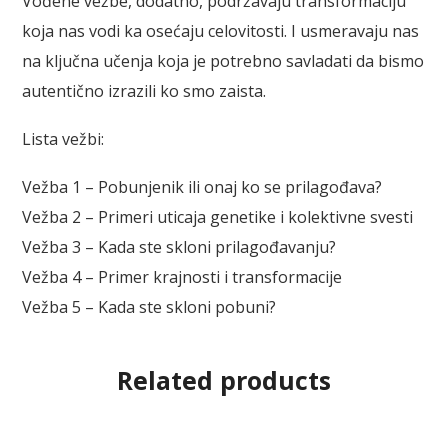
Vođene vežbe, dodatno, podržavaju transformaciju
koja nas vodi ka osećaju celovitosti. I usmeravaju nas
na ključna učenja koja je potrebno savladati da bismo
autentično izrazili ko smo zaista.
Lista vežbi:
Vežba 1 – Pobunjenik ili onaj ko se prilagođava?
Vežba 2 – Primeri uticaja genetike i kolektivne svesti
Vežba 3 – Kada ste skloni prilagođavanju?
Vežba 4 – Primer krajnosti i transformacije
Vežba 5 – Kada ste skloni pobuni?
Related products