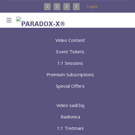
Login
Method
for
Video Content
Introspection
Event Tickets
and
Integration
1:1 Sessions
Premium Subscriptions
Special Offers
Video sadržaj
Radionica
1:1 Tretmani