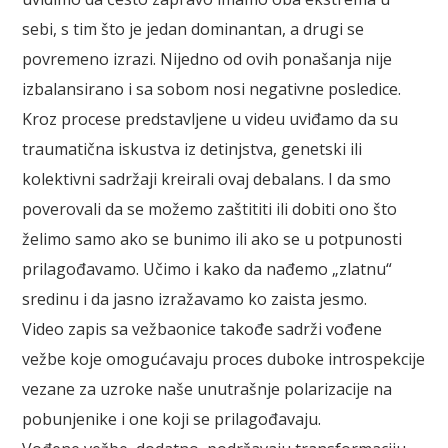
sebi, s tim što je jedan dominantan, a drugi se
povremeno izrazi. Nijedno od ovih ponašanja nije
izbalansirano i sa sobom nosi negativne posledice.
Kroz procese predstavljene u videu uviđamo da su
traumatična iskustva iz detinjstva, genetski ili
kolektivni sadržaji kreirali ovaj debalans. I da smo
poverovali da se možemo zaštititi ili dobiti ono što
želimo samo ako se bunimo ili ako se u potpunosti
prilagođavamo. Učimo i kako da nađemo „zlatnu“
sredinu i da jasno izražavamo ko zaista jesmo.
Video zapis sa vežbaonice takođe sadrži vođene
vežbe koje omogućavaju proces duboke introspekcije
vezane za uzroke naše unutrašnje polarizacije na
pobunjenike i one koji se prilagođavaju.