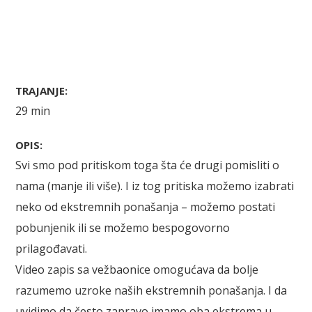
TRAJANJE:
29 min
OPIS:
Svi smo pod pritiskom toga šta će drugi pomisliti o
nama (manje ili više). I iz tog pritiska možemo izabrati
neko od ekstremnih ponašanja – možemo postati
pobunjenik ili se možemo bespogovorno
prilagođavati.
Video zapis sa vežbaonice omogućava da bolje
razumemo uzroke naših ekstremnih ponašanja. I da
uvidimo da često zapravo imamo oba ekstrema u