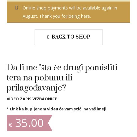
Online shop payments will be available again in
August. Thank you for being here.
BACK TO SHOP
Da li me "šta će drugi pomisliti"
tera na pobunu ili
prilagođavanje?
VIDEO ZAPIS VEŽBAONICE
* Link ka kupljenom videu će vam stići na vaš imejl
35.00
€